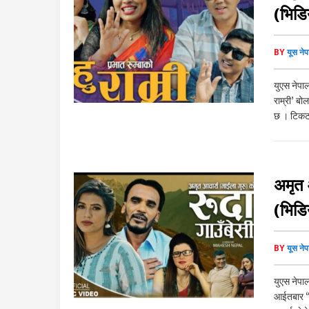
(भिडि
BY
यूस नेप
युएस नेपाल
राम्री’ ब
छ । टिकट
अमृत आ
(भिडि
BY
यूस नेप
युएस नेपाल
आईतबार “रु